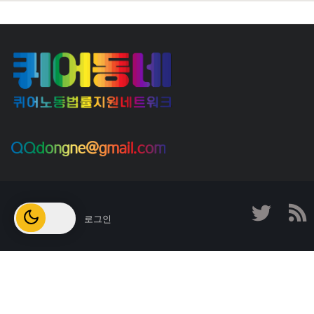
QQdongne@gmail.com
로그인