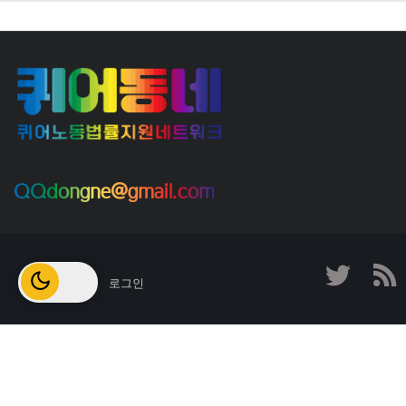
QQdongne@gmail.com
로그인