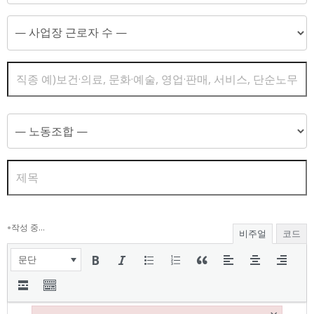
작성 중…
●
비주얼
코드
문단