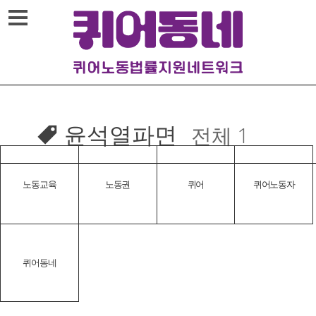
Skip
메뉴열기
to
content
윤석열파면
전체 1
노동교육
노동권
퀴어
퀴어노동자
퀴어동네