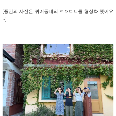
(중간의 사진은 퀴어동네의 ㅋㅇㄷㄴ를 형상화 했어요
~)