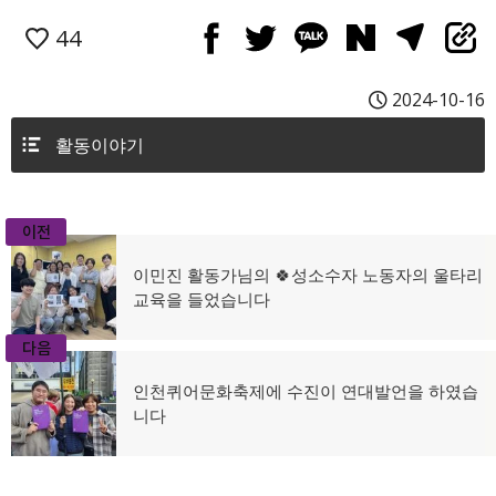
44
2024-10-16
활동이야기
이전
글
이
이민진 활동가님의 🍀성소수자 노동자의 울타리
전
교육을 들었습니다
탐
글:
색
다음
다
인천퀴어문화축제에 수진이 연대발언을 하였습
음
니다
글: