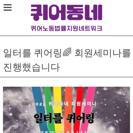
Skip
메뉴열기
to
content
일터를 퀴어링🌈 회원세미나를
진행했습니다