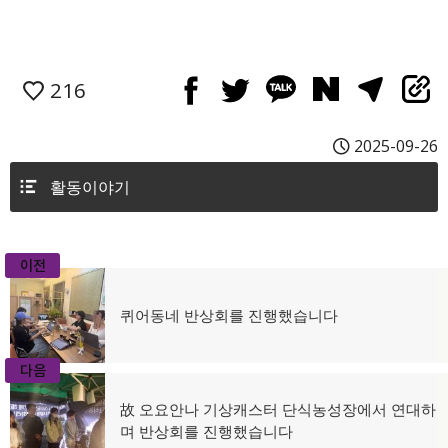
216
2025-09-26
활동이야기
이전
글
이
퀴어동네 반상회를 진행했습니다
탐
전
글:
색
다음
다
故 오요안나 기상캐스터 단식농성장에서 연대하
음
며 반상회를 진행했습니다