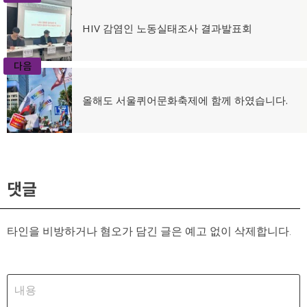
글
이
HIV 감염인 노동실태조사 결과발표회
탐
전
글:
색
다음
다
올해도 서울퀴어문화축제에 함께 하였습니다.
음
글:
댓글
타인을 비방하거나 혐오가 담긴 글은 예고 없이 삭제합니다.