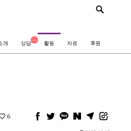
검
색:
소개
상담
활동
자료
후원
6