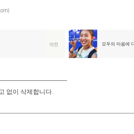
om)
다
모두의 마음에 
이전
음
글:
고 없이 삭제합니다.