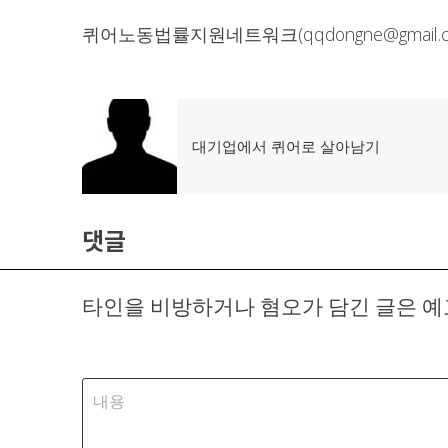
퀴어노동법률지원네트워크(qqdongne@gmail.c
글
이
대기업에서 퀴어로 살아남기
탐
전
글:
색
댓글
타인을 비방하거나 혐오가 담긴 글은 예