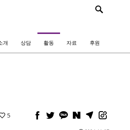
검
색:
소개
상담
활동
자료
후원
5